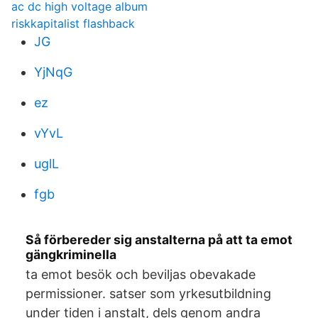
ac dc high voltage album
riskkapitalist flashback
JG
YjNqG
ez
vYvL
uglL
fgb
Så förbereder sig anstalterna på att ta emot
gängkriminella
ta emot besök och beviljas obevakade
permissioner. satser som yrkesutbildning
under tiden i anstalt, dels genom andra