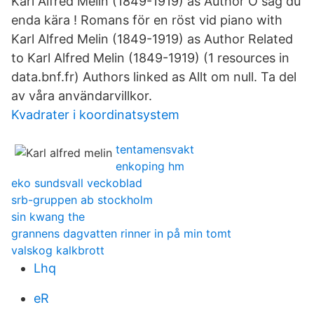
Karl Alfred Melin (1849-1919) as Author O säg du
enda kära ! Romans för en röst vid piano with
Karl Alfred Melin (1849-1919) as Author Related
to Karl Alfred Melin (1849-1919) (1 resources in
data.bnf.fr) Authors linked as Allt om null. Ta del
av våra användarvillkor.
Kvadrater i koordinatsystem
tentamensvakt
enkoping hm
eko sundsvall veckoblad
srb-gruppen ab stockholm
sin kwang the
grannens dagvatten rinner in på min tomt
valskog kalkbrott
Lhq
eR