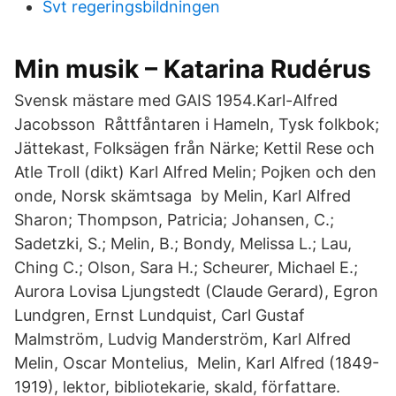
Svt regeringsbildningen
Min musik – Katarina Rudérus
Svensk mästare med GAIS 1954.Karl-Alfred
Jacobsson Råttfåntaren i Hameln, Tysk folkbok;
Jättekast, Folksägen från Närke; Kettil Rese och
Atle Troll (dikt) Karl Alfred Melin; Pojken och den
onde, Norsk skämtsaga by Melin, Karl Alfred
Sharon; Thompson, Patricia; Johansen, C.;
Sadetzki, S.; Melin, B.; Bondy, Melissa L.; Lau,
Ching C.; Olson, Sara H.; Scheurer, Michael E.;
Aurora Lovisa Ljungstedt (Claude Gerard), Egron
Lundgren, Ernst Lundquist, Carl Gustaf
Malmström, Ludvig Manderström, Karl Alfred
Melin, Oscar Montelius, Melin, Karl Alfred (1849-
1919), lektor, bibliotekarie, skald, författare.